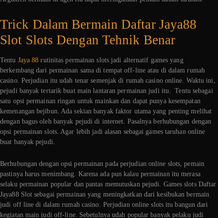
Trick Dalam Bermain Daftar Jaya88
Slot Slots Dengan Tehnik Benar
Tentu
Jaya 88
rutinitas permainan slots jadi alternatif games yang
berkembang dari permainan sama di tempat off-line atau di dalam rumah
casino. Perjudian itu udah tenar semenjak di rumah casino online. Waktu ini,
pejudi banyak tertarik buat main lantaran permainan judi itu. Tentu sebagai
satu opsi permainan ringan untuk mainkan dan dapat punya kesempatan
kemenangan bejibun. Ada sekian banyak faktor utama yang penting melihat
dengan bagus oleh banyak pejudi di internet. Pasalnya berhubungan dengan
opsi permainan slots. Agar lebih jadi alasan sebagai games taruhan online
buat banyak pejudi.
Berhubungan dengan opsi permainan pada perjudian online slots, pemain
pastinya harus menimbang. Karena ada pun kalau permainan itu merasa
selaku permainan popular dan pantas memutuskan pejudi. Games slots Daftar
Jaya88 Slot sebagai permainan yang meningkatkan dari kesibukan bermain
judi off line di dalam rumah casino. Perjudian online slots itu bangun dari
kegiatan main judi off-line. Sebetulnya udah popular banyak pelaku judi