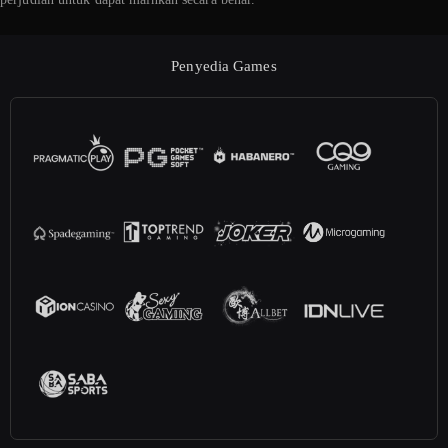
Penyedia Games