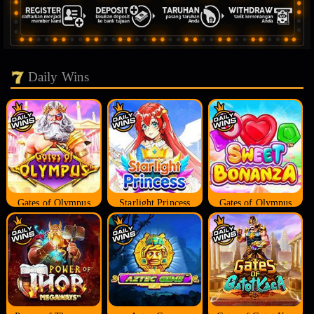
Daily Wins
Gates of Olympus
Starlight Princess
Gates of Olympus