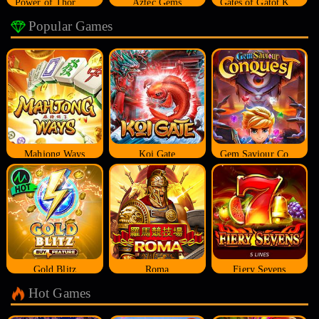
Power of Thor Megaways
Aztec Gems
Gates of Gatot Kaca
Popular Games
Mahjong Ways
Koi Gate
Gem Saviour Conquest
Gold Blitz
Roma
Fiery Sevens
Hot Games