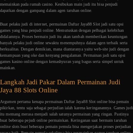
memainkan pada rumah casino. Kesibukan main judi itu bisa penjudi
dapatkan dengan gampang dalam agen taruhan online.
Buat pelaku judi di internet, permainan Daftar Jaya88 Slot jadi satu opsi
games yang bisa penjudi online. Memutuskan dengan pelbagai kelebihan
didalamnya. Proses bermain judi itu akan tambah memberikan keuntungan
banyak pelaku judi online sewaktu menempuhnya dalam agen terbaik serta
berkualitas. Dengan demikian, mana diantaranya yaitu web-site judi dengan
kemampuan yang oke dan kenyang pengalaman. Permainan jadi satu opsi
games kasino online dengan kemashyuran yang bagus serta simpel untuk
mainkan.
Langkah Jadi Pakar Dalam Permainan Judi
Jaya 88 Slots Online
Argumen pertama kenapa permainan Daftar Jaya88 Slot online bisa pemain
pikirkan, tentu saja sebagai perjudian ialah karena keringanannya. Games judi
itu memang merasa menjadi salah satunya permainan yang ringan. Pastinya
buat beberapa pejudi online permainkan. Keringanan saat bermain taruhan
online slots buat beberapa pemain pemula bisa mengerjakan proses perjudian
secara baik. Pemain pemula sekalinya bisa permainkan games taruhan online