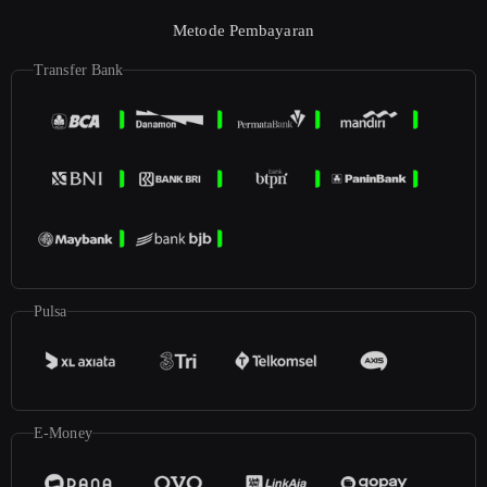
Metode Pembayaran
Transfer Bank
Pulsa
E-Money